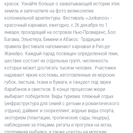
красок. Узнайте больше о захватывающей истории этих
земель и запечатлите на фото великолепие
колониальной архитектуры. Фестиваль «Junkanoo» -
красочный карнавал, ежегодно, с 26 декабря по 1
января, проходящий на островах Нью-Провиденс, Бол.
Багама, Эльютера, Бимини и Абакос. Традиции и
правила фестиваля напоминают карнавал в Рио-де-
Жанейро. Каждый парад посвящен определенной теме;
шествие состоит из отдельных групп, численность
которых может достигать тысячи человек. Участники
надевают яркие костюмы, изготовленные из морских
губок, листьев, ткани и бумаги, и танцуют под звуки
барабанов и свистков. В конце процессии жюри
выбирает победителя. Виды туризма: пляжный отдых
(инфраструктура для семей с детьми и романтического
отдыха), дайвинг и сноркеллинг, водные виды спорта,
экотуризм (плантации, тропические сады, пещеры),
наблюдение за птицами, регаты и прогулки на яхтах,
спортивная рыбалка, а также «охота» на морские