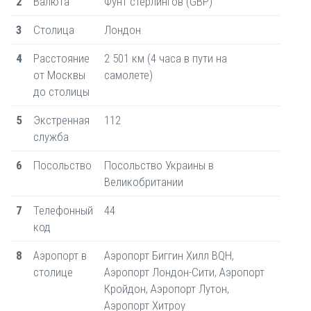
2
Валюта
Фунт стерлингов (GBP)
3
Столица
Лондон
4
Расстояние
2 501 км (4 часа в пути на
от Москвы
самолете)
до столицы
5
Экстренная
112
служба
6
Посольство
Посольство Украины в
Великобритании
7
Телефонный
44
код
8
Аэропорт в
Аэропорт Биггин Хилл BQH,
столице
Аэропорт Лондон-Сити, Аэропорт
Кройдон, Аэропорт Лутон,
Аэропорт Хитроу