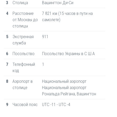
3
Столица
Вашингтон Ди-Си
4
Расстояние
7 821 км (15 часов в пути на
от Москвы до
самолете)
столицы
5
Экстренная
911
служба
6
Посольство
Посольство Украины в С Ш А
7
Телефонный
1
код
8
Аэропорт в
Национальный аэропорт
столице
Национальный аэропорт
Рональда Рейгана, Вашингтон
9
Часовой пояс
UTC -11 - UTC -4