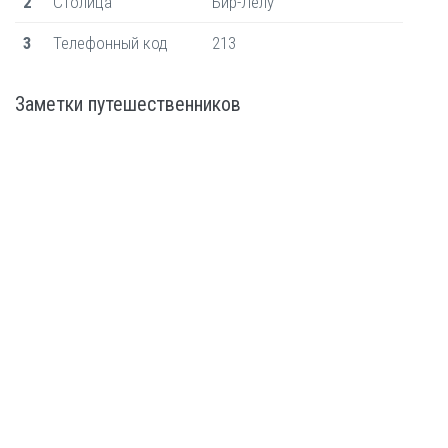
2
Столица
Бир-Лелу
3
Телефонный код
213
Заметки путешественников