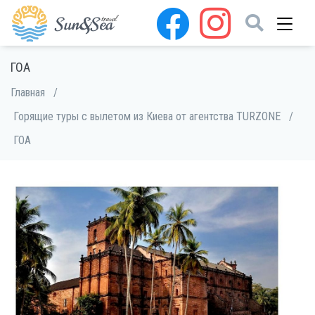
ГОА
Главная
/
Горящие туры с вылетом из Киева от агентства TURZONE
/
ГОА