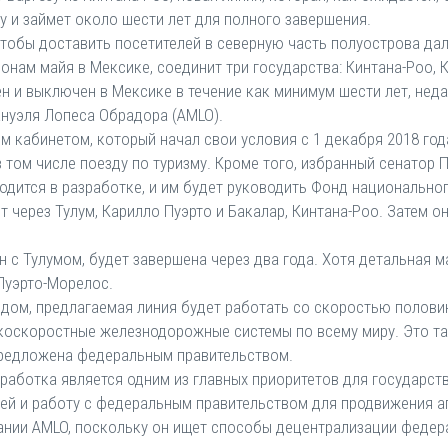
у и займет около шести лет для полного завершения.
чтобы доставить посетителей в северную часть полуострова дал
нам майя в Мексике, соединит три государства: Кинтана-Роо, 
н и выключен в Мексике в течение как минимум шести лет, не
нуэля Лопеса Обрадора (AMLO).
м кабинетом, который начал свои условия с 1 декабря 2018 год
том числе поезду по туризму. Кроме того, избранный сенатор П
одится в разработке, и им будет руководить Фонд национальног
т через Тулум, Карилло Пуэрто и Бакалар, Кинтана-Роо. Затем о
 с Тулумом, будет завершена через два года. Хотя детальная м
Пуэрто-Морелос.
ом, предлагаемая линия будет работать со скоростью половиной
коскоростные железнодорожные системы по всему миру. Это т
предложена федеральным правительством.
зработка является одним из главных приоритетов для государс
ей и работу с федеральным правительством для продвижения а
ании AMLO, поскольку он ищет способы децентрализации федер