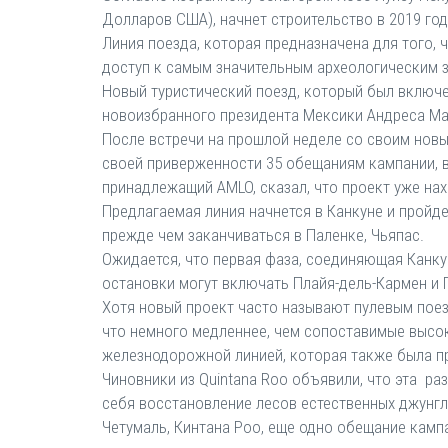
Долларов США), начнет строительство в 2019 год
Линия поезда, которая предназначена для того, 
доступ к самым значительным археологическим зо
Новый туристический поезд, который был включе
новоизбранного президента Мексики Андреса Ма
После встречи на прошлой неделе со своим новы
своей приверженности 35 обещаниям кампании, в 
принадлежащий AMLO, сказал, что проект уже нах
Предлагаемая линия начнется в Канкуне и пройде
прежде чем заканчиваться в Паленке, Чьяпас.
Ожидается, что первая фаза, соединяющая Канкун
остановки могут включать Плайя-дель-Кармен и 
Хотя новый проект часто называют пулевым поезд
что немного медленнее, чем сопоставимые высо
железнодорожной линией, которая также была 
Чиновники из Quintana Roo объявили, что эта ра
себя восстановление лесов естественных джунгл
Четумаль, Кинтана Роо, еще одно обещание камп