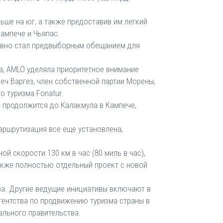
ьше на юг, а также предоставив им легкий
Кампече и Чьяпас.
давно стал предвыборным обещанием для
а, AMLO уделяла приоритетное внимание
еч Варгез, член собственной партии Морены,
о туризма Fonatur.
н продолжится до Калакмула в Кампече,
аршрутизация все еще установлена,
 скорости 130 км в час (80 миль в час),
акже полностью отдельный проект с новой
тва. Другие ведущие инициативы включают в
гентства по продвижению туризма страны в
ального правительства.