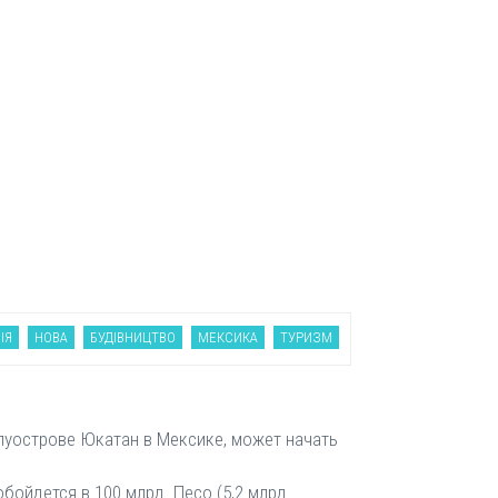
ІЯ
НОВА
БУДІВНИЦТВО
МЕКСИКА
ТУРИЗМ
луострове Юкатан в Мексике, может начать
бойдется в 100 млрд. Песо (5,2 млрд.