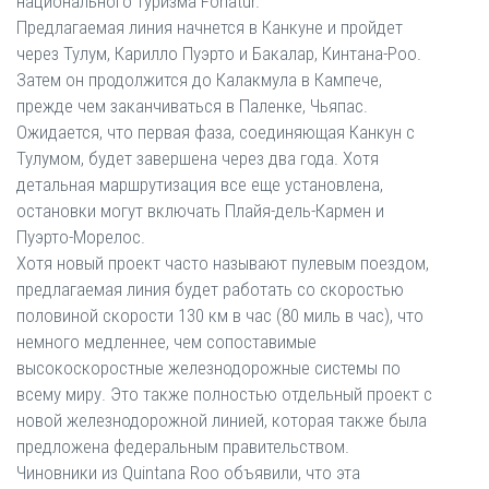
национального туризма Fonatur.
Предлагаемая линия начнется в Канкуне и пройдет
через Тулум, Карилло Пуэрто и Бакалар, Кинтана-Роо.
Затем он продолжится до Калакмула в Кампече,
прежде чем заканчиваться в Паленке, Чьяпас.
Ожидается, что первая фаза, соединяющая Канкун с
Тулумом, будет завершена через два года. Хотя
детальная маршрутизация все еще установлена,
остановки могут включать Плайя-дель-Кармен и
Пуэрто-Морелос.
Хотя новый проект часто называют пулевым поездом,
предлагаемая линия будет работать со скоростью
половиной скорости 130 км в час (80 миль в час), что
немного медленнее, чем сопоставимые
высокоскоростные железнодорожные системы по
всему миру. Это также полностью отдельный проект с
новой железнодорожной линией, которая также была
предложена федеральным правительством.
Чиновники из Quintana Roo объявили, что эта