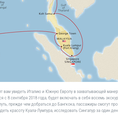
лит вам увидеть Италию и Южную Европу в захватывающей мане
ся с 8 сентября 2018 года, будет включать в себя восемь экскурс
путь, прежде чем добраться до Бангкока, пассажиры смогут про
деть красоту Куала-Лумпура, исследовать Сингапур за один де