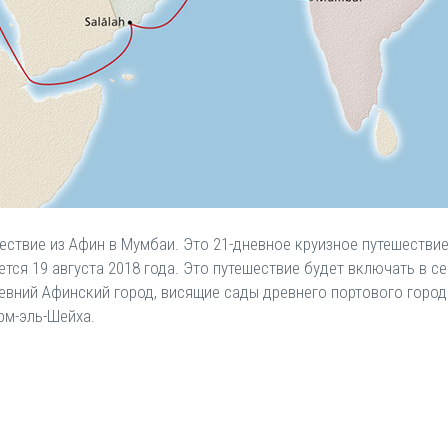
ествие из Афин в Мумбаи. Это 21-дневное круизное путешестви
ется 19 августа 2018 года. Это путешествие будет включать в с
евний Афинский город, висящие сады древнего портового города
рм-эль-Шейха.