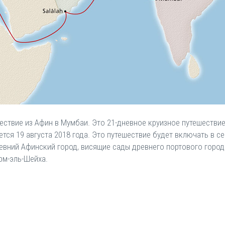
ествие из Афин в Мумбаи. Это 21-дневное круизное путешестви
ется 19 августа 2018 года. Это путешествие будет включать в с
евний Афинский город, висящие сады древнего портового города
рм-эль-Шейха.