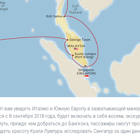
лит вам увидеть Италию и Южную Европу в захватывающей мане
ся с 8 сентября 2018 года, будет включать в себя восемь экскурс
путь, прежде чем добраться до Бангкока, пассажиры смогут про
деть красоту Куала-Лумпура, исследовать Сингапур за один де