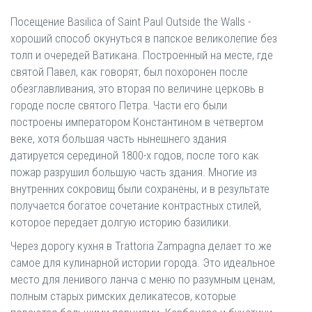
Посещение Basilica of Saint Paul Outside the Walls -
хороший способ окунуться в папское великолепие без
толп и очередей Ватикана. Построенный на месте, где
святой Павел, как говорят, был похоронен после
обезглавливания, это вторая по величине церковь в
городе после святого Петра. Части его были
построены императором Константином в четвертом
веке, хотя большая часть нынешнего здания
датируется серединой 1800-х годов, после того как
пожар разрушил большую часть здания. Многие из
внутренних сокровищ были сохранены, и в результате
получается богатое сочетание контрастных стилей,
которое передает долгую историю базилики.
Через дорогу кухня в Trattoria Zampagna делает то же
самое для кулинарной истории города. Это идеальное
место для ленивого ланча с меню по разумным ценам,
полным старых римских деликатесов, которые